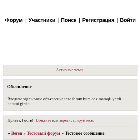
Форум
Участники
Поиск
Регистрация
Войти
Активные темы
Объявление
Введите здесь ваше объявление.teze forum bura cox maraqli yerdi
hammi girsin
Привет, Гость!
Войдите
или
зарегистрируйтесь
.
»
Beren
»
Тестовый форум
»
Тестовое сообщение