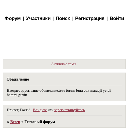
Форум
Участники
Поиск
Регистрация
Войти
Активные темы
Объявление
Введите здесь ваше объявление.teze forum bura cox maraqli yerdi
hammi girsin
Привет, Гость!
Войдите
или
зарегистрируйтесь
.
»
Beren
»
Тестовый форум