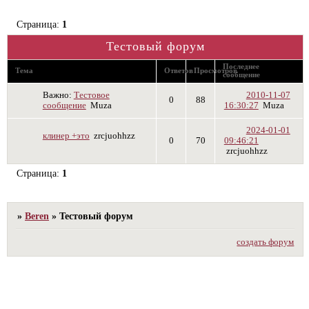
Страница:
1
Тестовый форум
Последнее
Тема
Ответов
Просмотров
сообщение
Важно:
Тестовое
2010-11-07
0
88
сообщение
Muza
16:30:27
Muza
2024-01-01
клинер +это
zrcjuohhzz
0
70
09:46:21
zrcjuohhzz
Страница:
1
»
Beren
»
Тестовый форум
создать форум